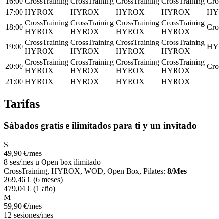
16:00
CrossTraining
CrossTraining
CrossTraining
CrossTraining
Cro
17:00
HYROX
HYROX
HYROX
HYROX
HY
CrossTraining
CrossTraining
CrossTraining
CrossTraining
18:00
Cro
HYROX
HYROX
HYROX
HYROX
CrossTraining
CrossTraining
CrossTraining
CrossTraining
19:00
HY
HYROX
HYROX
HYROX
HYROX
CrossTraining
CrossTraining
CrossTraining
CrossTraining
20:00
Cro
HYROX
HYROX
HYROX
HYROX
21:00
HYROX
HYROX
HYROX
HYROX
Tarifas
Sábados gratis e ilimitados para ti y un invitado
S
49
,90
€
/mes
8 ses/mes u Open box ilimitado
CrossTraining, HYROX, WOD, Open Box, Pilates:
8/Mes
269
,46
€
(6 meses)
479
,04
€
(1 año)
M
59
,90
€
/mes
12 sesiones/mes