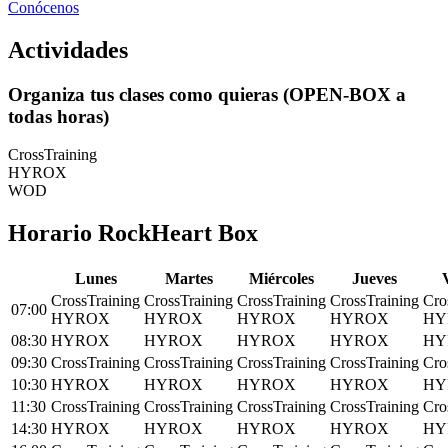
Conócenos
Actividades
Organiza tus clases como quieras (OPEN-BOX a
todas horas)
CrossTraining
HYROX
WOD
Horario RockHeart Box
L
unes
M
artes
M
iércoles
J
ueves
CrossTraining
CrossTraining
CrossTraining
CrossTraining
Cro
07:00
HYROX
HYROX
HYROX
HYROX
HY
08:30
HYROX
HYROX
HYROX
HYROX
HY
09:30
CrossTraining
CrossTraining
CrossTraining
CrossTraining
Cro
10:30
HYROX
HYROX
HYROX
HYROX
HY
11:30
CrossTraining
CrossTraining
CrossTraining
CrossTraining
Cro
14:30
HYROX
HYROX
HYROX
HYROX
HY